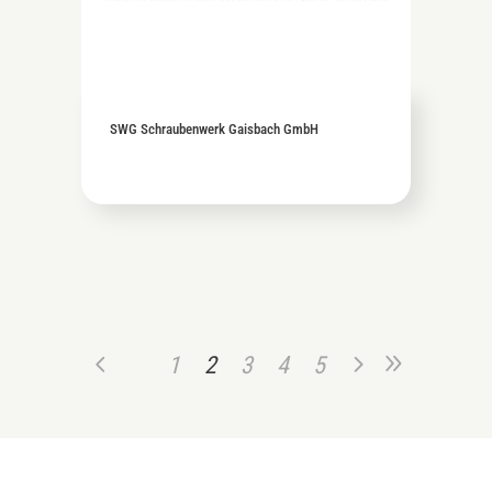
SWG Schraubenwerk Gaisbach GmbH
1
2
3
4
5