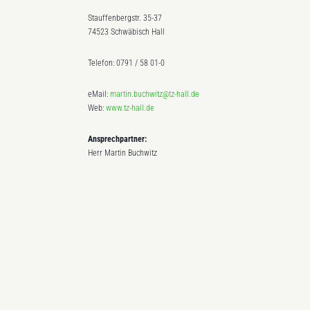
Stauffenbergstr. 35-37
74523 Schwäbisch Hall
Telefon: 0791 / 58 01-0
eMail:
martin.buchwitz@tz-hall.de
Web:
www.tz-hall.de
Ansprechpartner:
Herr Martin Buchwitz