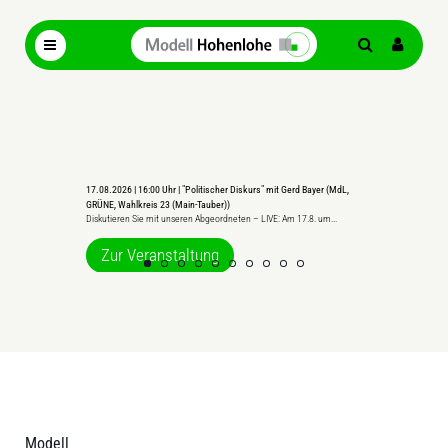
17.08.2026 | 16:00 Uhr | "Politischer Diskurs" mit Gerd Bayer (MdL,
19.08.2026 | Web
Von Gewerbe- b
GRÜNE, Wahlkreis 23 (Main-Tauber))
für...
Diskutieren Sie mit unseren Abgeordneten – LIVE: Am 17.8. um...
Zur Ve
Zur Veranstaltung
Modell