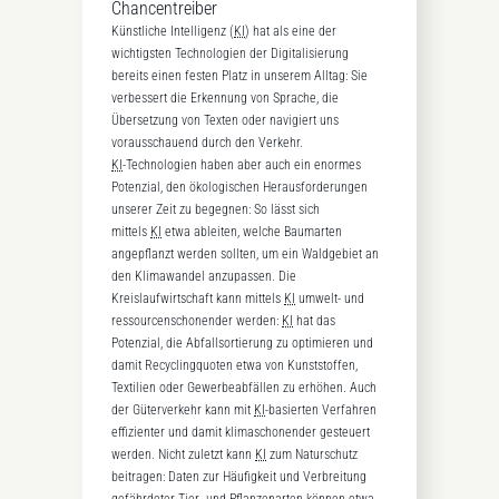
Chancentreiber
Künstliche Intelligenz (
KI
) hat als eine der
wichtigsten Technologien der Digitalisierung
bereits einen festen Platz in unserem Alltag: Sie
verbessert die Erkennung von Sprache, die
Übersetzung von Texten oder navigiert uns
vorausschauend durch den Verkehr.
KI
-Technologien haben aber auch ein enormes
Potenzial, den ökologischen Herausforderungen
unserer Zeit zu begegnen: So lässt sich
mittels
KI
etwa ableiten, welche Baumarten
angepflanzt werden sollten, um ein Waldgebiet an
den Klimawandel anzupassen. Die
Kreislaufwirtschaft kann mittels
KI
umwelt- und
ressourcenschonender werden:
KI
hat das
Potenzial, die Abfallsortierung zu optimieren und
damit Recyclingquoten etwa von Kunststoffen,
Textilien oder Gewerbeabfällen zu erhöhen. Auch
der Güterverkehr kann mit
KI
-basierten Verfahren
effizienter und damit klimaschonender gesteuert
werden. Nicht zuletzt kann
KI
zum Naturschutz
beitragen: Daten zur Häufigkeit und Verbreitung