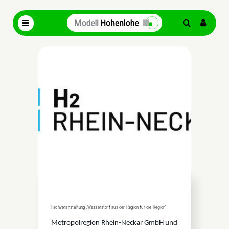
Fachveranstaltung „Wasserstoff aus der Region für die Region“
Metropolregion Rhein-Neckar GmbH und