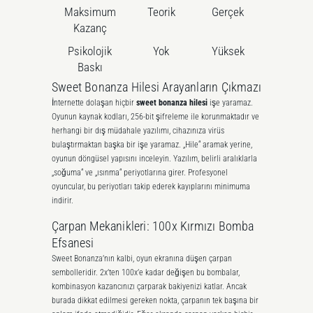
Maksimum
Teorik
Gerçek
Kazanç
Psikolojik
Yok
Yüksek
Baskı
Sweet Bonanza Hilesi Arayanların Çıkmazı
İnternette dolaşan hiçbir
sweet bonanza hilesi
işe yaramaz.
Oyunun kaynak kodları, 256-bit şifreleme ile korunmaktadır ve
herhangi bir dış müdahale yazılımı, cihazınıza virüs
bulaştırmaktan başka bir işe yaramaz. „Hile“ aramak yerine,
oyunun döngüsel yapısını inceleyin. Yazılım, belirli aralıklarla
„soğuma“ ve „ısınma“ periyotlarına girer. Profesyonel
oyuncular, bu periyotları takip ederek kayıplarını minimuma
indirir.
Çarpan Mekanikleri: 100x Kırmızı Bomba
Efsanesi
Sweet Bonanza’nın kalbi, oyun ekranına düşen çarpan
sembolleridir. 2x’ten 100x’e kadar değişen bu bombalar,
kombinasyon kazancınızı çarparak bakiyenizi katlar. Ancak
burada dikkat edilmesi gereken nokta, çarpanın tek başına bir