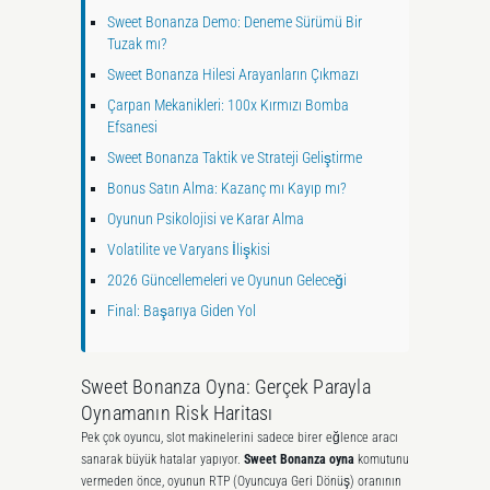
Sweet Bonanza Demo: Deneme Sürümü Bir
Tuzak mı?
Sweet Bonanza Hilesi Arayanların Çıkmazı
Çarpan Mekanikleri: 100x Kırmızı Bomba
Efsanesi
Sweet Bonanza Taktik ve Strateji Geliştirme
Bonus Satın Alma: Kazanç mı Kayıp mı?
Oyunun Psikolojisi ve Karar Alma
Volatilite ve Varyans İlişkisi
2026 Güncellemeleri ve Oyunun Geleceği
Final: Başarıya Giden Yol
Sweet Bonanza Oyna: Gerçek Parayla
Oynamanın Risk Haritası
Pek çok oyuncu, slot makinelerini sadece birer eğlence aracı
sanarak büyük hatalar yapıyor.
Sweet Bonanza oyna
komutunu
vermeden önce, oyunun RTP (Oyuncuya Geri Dönüş) oranının