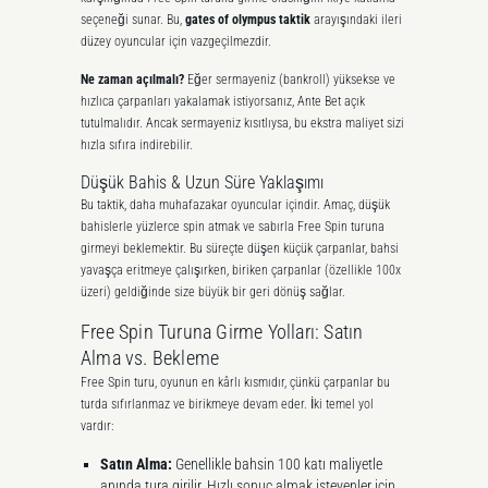
seçeneği sunar. Bu,
gates of olympus taktik
arayışındaki ileri
düzey oyuncular için vazgeçilmezdir.
Ne zaman açılmalı?
Eğer sermayeniz (bankroll) yüksekse ve
hızlıca çarpanları yakalamak istiyorsanız, Ante Bet açık
tutulmalıdır. Ancak sermayeniz kısıtlıysa, bu ekstra maliyet sizi
hızla sıfıra indirebilir.
Düşük Bahis & Uzun Süre Yaklaşımı
Bu taktik, daha muhafazakar oyuncular içindir. Amaç, düşük
bahislerle yüzlerce spin atmak ve sabırla Free Spin turuna
girmeyi beklemektir. Bu süreçte düşen küçük çarpanlar, bahsi
yavaşça eritmeye çalışırken, biriken çarpanlar (özellikle 100x
üzeri) geldiğinde size büyük bir geri dönüş sağlar.
Free Spin Turuna Girme Yolları: Satın
Alma vs. Bekleme
Free Spin turu, oyunun en kârlı kısmıdır, çünkü çarpanlar bu
turda sıfırlanmaz ve birikmeye devam eder. İki temel yol
vardır:
Satın Alma:
Genellikle bahsin 100 katı maliyetle
anında tura girilir. Hızlı sonuç almak isteyenler için