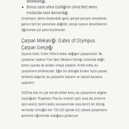
desteklediği.
Bonus satın alma özelliğinin (Ante Bet) demo
modunda nasıl davrandığı.
Unutmayın, demo modundaki şans, gerçek parayla oynarkenki
şansın tam bir yansıması değildir; ancak oyunun dinamiklerini
öğrenmek için paha biçilmezdir.
Çarpan Mekaniği: Gates of Olympus
Çarpan Gerçeği
Oyunun kalbi, 2x’ten 500x’e kadar değişen çarpanlardır. Bu
çarpanlar, sadece Free Spin (Bedava Dönüş) sırasında değil,
temel oyunda da aniden ortaya çıkabilir. Kritik nokta, bu
çarpanların birikmesidir. Eğer bir dönüşte birden fazla çarpan
sembolü düşerse, bu çarpanlar toplanır ve toplam kazanca
uygulanır.
2026’da bile en çok merak edilen konu, bu çarpanların düşme
olasılığıdır. Pragmatic Play bu oranları gizli tutsa da, binlerce
spin analizi, belirli bahis seviyelerinde veya belirli bir dönüş
serisinde (örneğin her 150-200 spinde bir) yüksek çarpanların
görünme eğiliminde olduğunu gösteriyor.