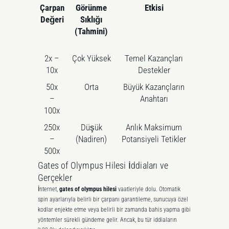
Çarpan
Görünme
Etkisi
Değeri
Sıklığı
(Tahmini)
2x –
Çok Yüksek
Temel Kazançları
10x
Destekler
50x
Orta
Büyük Kazançların
–
Anahtarı
100x
250x
Düşük
Anlık Maksimum
–
(Nadiren)
Potansiyeli Tetikler
500x
Gates of Olympus Hilesi İddiaları ve
Gerçekler
İnternet,
gates of olympus hilesi
vaatleriyle dolu. Otomatik
spin ayarlarıyla belirli bir çarpanı garantileme, sunucuya özel
kodlar enjekte etme veya belirli bir zamanda bahis yapma gibi
yöntemler sürekli gündeme gelir. Ancak, bu tür iddiaların