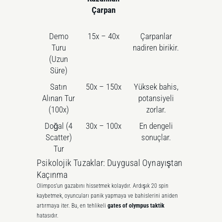
Çarpan
Demo
15x – 40x
Çarpanlar
Turu
nadiren birikir.
(Uzun
Süre)
Satın
50x – 150x
Yüksek bahis,
Alınan Tur
potansiyeli
(100x)
zorlar.
Doğal (4
30x – 100x
En dengeli
Scatter)
sonuçlar.
Tur
Psikolojik Tuzaklar: Duygusal Oynayıştan
Kaçınma
Olimpos’un gazabını hissetmek kolaydır. Ardışık 20 spin
kaybetmek, oyuncuları panik yapmaya ve bahislerini aniden
artırmaya iter. Bu, en tehlikeli
gates of olympus taktik
hatasıdır.