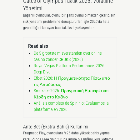
Gates of Olympus Taktik 2026: Volatilite
Yönetimi
Başarılı oyuncular, oyunu bir şans oyunu olmaktan çıkarıp, bir
risk yönetimi problemine dönüştürürler. İşte 2026’da hala
geçerliliğini koruyan bazı taktiksel yaklaşımlar:
Read also
De 5 grootste misverstanden over online
casino zonder CRUKS (2026)
Royal Vegas Platform Performance: 2026
Deep Dive
Efbet 2026: Η Πραγματικότητα Πίσω από
τις Αποδόσεις
Smokace 2026: Πραγματική Εμπειρία και
Κέρδη στο Καζίνο
Análisis completo de Spininio: Evaluamos la
plataforma en 2026
Ante Bet (Ekstra Bahis) Kullanımı
Pragmatic Play, oyunculara %25 daha yüksek bahis yapma
karşılığında Free Spin turuna girme olasılığını ikiye katlama