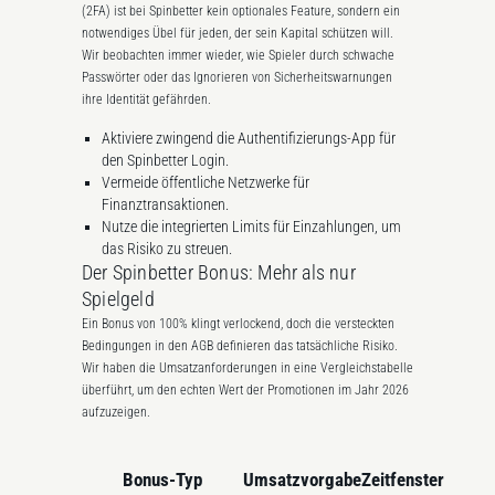
(2FA) ist bei Spinbetter kein optionales Feature, sondern ein
notwendiges Übel für jeden, der sein Kapital schützen will.
Wir beobachten immer wieder, wie Spieler durch schwache
Passwörter oder das Ignorieren von Sicherheitswarnungen
ihre Identität gefährden.
Aktiviere zwingend die Authentifizierungs-App für
den Spinbetter Login.
Vermeide öffentliche Netzwerke für
Finanztransaktionen.
Nutze die integrierten Limits für Einzahlungen, um
das Risiko zu streuen.
Der Spinbetter Bonus: Mehr als nur
Spielgeld
Ein Bonus von 100% klingt verlockend, doch die versteckten
Bedingungen in den AGB definieren das tatsächliche Risiko.
Wir haben die Umsatzanforderungen in eine Vergleichstabelle
überführt, um den echten Wert der Promotionen im Jahr 2026
aufzuzeigen.
Bonus-Typ
Umsatzvorgabe
Zeitfenster