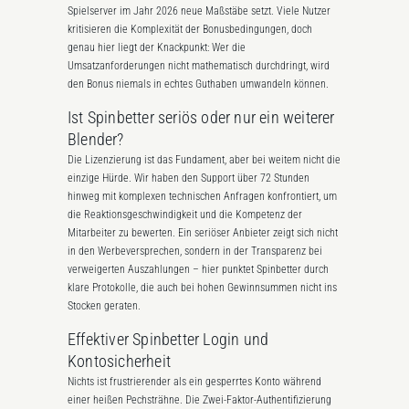
Spielserver im Jahr 2026 neue Maßstäbe setzt. Viele Nutzer
kritisieren die Komplexität der Bonusbedingungen, doch
genau hier liegt der Knackpunkt: Wer die
Umsatzanforderungen nicht mathematisch durchdringt, wird
den Bonus niemals in echtes Guthaben umwandeln können.
Ist Spinbetter seriös oder nur ein weiterer
Blender?
Die Lizenzierung ist das Fundament, aber bei weitem nicht die
einzige Hürde. Wir haben den Support über 72 Stunden
hinweg mit komplexen technischen Anfragen konfrontiert, um
die Reaktionsgeschwindigkeit und die Kompetenz der
Mitarbeiter zu bewerten. Ein seriöser Anbieter zeigt sich nicht
in den Werbeversprechen, sondern in der Transparenz bei
verweigerten Auszahlungen – hier punktet Spinbetter durch
klare Protokolle, die auch bei hohen Gewinnsummen nicht ins
Stocken geraten.
Effektiver Spinbetter Login und
Kontosicherheit
Nichts ist frustrierender als ein gesperrtes Konto während
einer heißen Pechsträhne. Die Zwei-Faktor-Authentifizierung