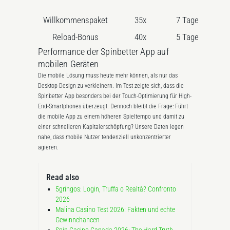
Willkommenspaket
35x
7 Tage
Reload-Bonus
40x
5 Tage
Performance der Spinbetter App auf
mobilen Geräten
Die mobile Lösung muss heute mehr können, als nur das
Desktop-Design zu verkleinern. Im Test zeigte sich, dass die
Spinbetter App besonders bei der Touch-Optimierung für High-
End-Smartphones überzeugt. Dennoch bleibt die Frage: Führt
die mobile App zu einem höheren Spieltempo und damit zu
einer schnelleren Kapitalerschöpfung? Unsere Daten legen
nahe, dass mobile Nutzer tendenziell unkonzentrierter
agieren.
Read also
5gringos: Login, Truffa o Realtà? Confronto
2026
Malina Casino Test 2026: Fakten und echte
Gewinnchancen