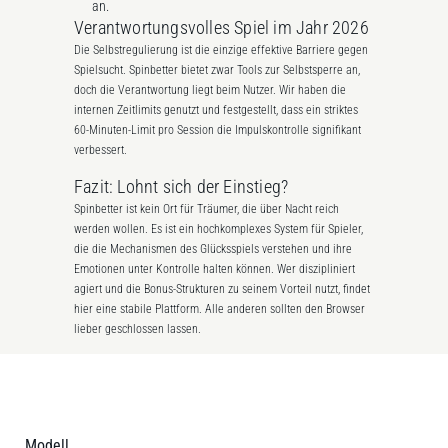
an.
Verantwortungsvolles Spiel im Jahr 2026
Die Selbstregulierung ist die einzige effektive Barriere gegen
Spielsucht. Spinbetter bietet zwar Tools zur Selbstsperre an,
doch die Verantwortung liegt beim Nutzer. Wir haben die
internen Zeitlimits genutzt und festgestellt, dass ein striktes
60-Minuten-Limit pro Session die Impulskontrolle signifikant
verbessert.
Fazit: Lohnt sich der Einstieg?
Spinbetter ist kein Ort für Träumer, die über Nacht reich
werden wollen. Es ist ein hochkomplexes System für Spieler,
die die Mechanismen des Glücksspiels verstehen und ihre
Emotionen unter Kontrolle halten können. Wer diszipliniert
agiert und die Bonus-Strukturen zu seinem Vorteil nutzt, findet
hier eine stabile Plattform. Alle anderen sollten den Browser
lieber geschlossen lassen.
Modell