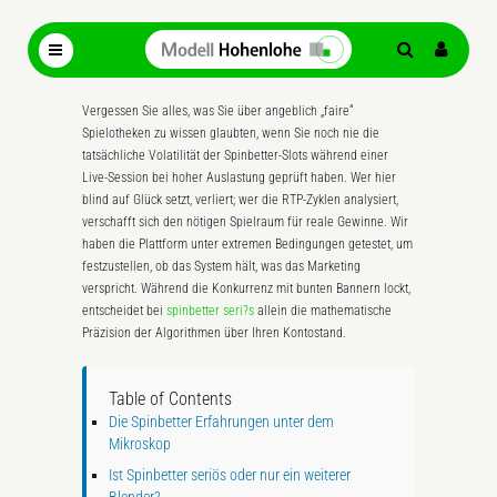
Vergessen Sie alles, was Sie über angeblich „faire“
Spielotheken zu wissen glaubten, wenn Sie noch nie die
tatsächliche Volatilität der Spinbetter-Slots während einer
Live-Session bei hoher Auslastung geprüft haben. Wer hier
blind auf Glück setzt, verliert; wer die RTP-Zyklen analysiert,
verschafft sich den nötigen Spielraum für reale Gewinne. Wir
haben die Plattform unter extremen Bedingungen getestet, um
festzustellen, ob das System hält, was das Marketing
verspricht. Während die Konkurrenz mit bunten Bannern lockt,
entscheidet bei
spinbetter seri?s
allein die mathematische
Präzision der Algorithmen über Ihren Kontostand.
Table of Contents
Die Spinbetter Erfahrungen unter dem
Mikroskop
Ist Spinbetter seriös oder nur ein weiterer