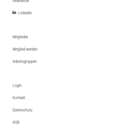
Newsletter
LinkedIn
Mitglieder
Mitglied werden
Arbeitsgruppen
Login
Kontakt
Datenschutz
AGB