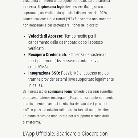
L’usabilità è il metro di paragone per qualsiasi piattaforma
moderna. Il
spinmama login
deve essere fluido, sicuro e,
soprattutto, accessibile da qualsiasi dispositivo. Nel 2026,
l’autenticazione a due fattori (2FA) è diventata uno standard
non negoziabile per proteggere i fondi dei giocatori.
Velocità di Accesso:
Tempo medio per il
caricamento della dashboard dopo l’accesso
verificato.
Recupero Credenziali:
Efficienza del sistema di
reset password (deve essere istantaneo via
email/SMS).
Integrazione SSO:
Possibilità di accesso rapido
tramite provider esterni (ove supportato legalmente
in Italia).
Se il processo di
spinmama login
richiede passaggi superflui
o presenta latenze inspiegabili, l’esperienza utente ne risente
drasticamente. L’analisi tecnica ha rivelato che i picchi di
traffico possono talvolta rallentare la fase di autenticazione,
un punto critico da monitorare per il supporto tecnico della
piattaforma.
L’App Ufficiale: Scaricare e Giocare con