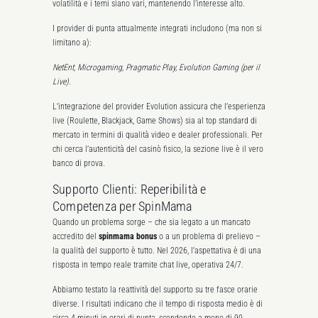
volatilità e i temi siano vari, mantenendo l’interesse alto.
I provider di punta attualmente integrati includono (ma non si
limitano a):
NetEnt, Microgaming, Pragmatic Play, Evolution Gaming (per il
Live).
L’integrazione del provider Evolution assicura che l’esperienza
live (Roulette, Blackjack, Game Shows) sia al top standard di
mercato in termini di qualità video e dealer professionali. Per
chi cerca l’autenticità del casinò fisico, la sezione live è il vero
banco di prova.
Supporto Clienti: Reperibilità e
Competenza per SpinMama
Quando un problema sorge – che sia legato a un mancato
accredito del
spinmama bonus
o a un problema di prelievo –
la qualità del supporto è tutto. Nel 2026, l’aspettativa è di una
risposta in tempo reale tramite chat live, operativa 24/7.
Abbiamo testato la reattività del supporto su tre fasce orarie
diverse. I risultati indicano che il tempo di risposta medio è di