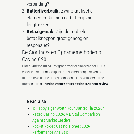
verbinding?
Batterijverbruik:
Zware grafische
elementen kunnen de batterij snel
leegtrekken.
Betaalgemak:
Zijn de mobiele
betaalknoppen groot genoeg en
responsief?
De Stortings- en Opnamemethoden bij
Casino 020
Omdat directe iDEAL-integratie voor casino’s zonder CRUKS-
check vrijwel onmogelijk is, zijn spelers aangewezen op
alternatieve financieringsmethoden. Dit is vaak een directe
afweging in de
casino zonder cruks casino 020 com review
.
Read also
Is Happy Tiger Worth Your Bankroll in 2026?
Razed Casino 2026: A Brutal Comparison
Against Market Leaders
Pocket Pokies Casino: Honest 2026
Performance Analysis