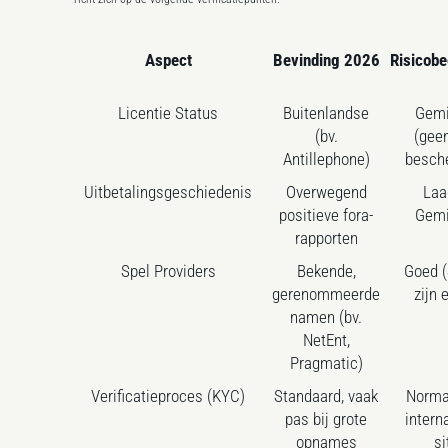
Aspect
Bevinding 2026
Risicobe
Licentie Status
Buitenlandse
Gemi
(bv.
(gee
Antillephone)
besch
Uitbetalingsgeschiedenis
Overwegend
Laa
positieve fora-
Gemi
rapporten
Spel Providers
Bekende,
Goed (
gerenommeerde
zijn e
namen (bv.
NetEnt,
Pragmatic)
Verificatieproces (KYC)
Standaard, vaak
Norma
pas bij grote
intern
opnames
si