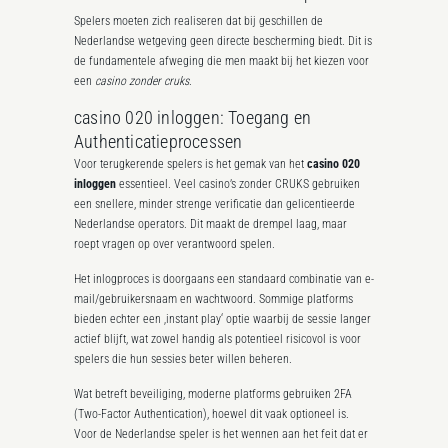
Spelers moeten zich realiseren dat bij geschillen de
Nederlandse wetgeving geen directe bescherming biedt. Dit is
de fundamentele afweging die men maakt bij het kiezen voor
een
casino zonder cruks
.
casino 020 inloggen: Toegang en
Authenticatieprocessen
Voor terugkerende spelers is het gemak van het
casino 020
inloggen
essentieel. Veel casino’s zonder CRUKS gebruiken
een snellere, minder strenge verificatie dan gelicentieerde
Nederlandse operators. Dit maakt de drempel laag, maar
roept vragen op over verantwoord spelen.
Het inlogproces is doorgaans een standaard combinatie van e-
mail/gebruikersnaam en wachtwoord. Sommige platforms
bieden echter een ‚instant play‘ optie waarbij de sessie langer
actief blijft, wat zowel handig als potentieel risicovol is voor
spelers die hun sessies beter willen beheren.
Wat betreft beveiliging, moderne platforms gebruiken 2FA
(Two-Factor Authentication), hoewel dit vaak optioneel is.
Voor de Nederlandse speler is het wennen aan het feit dat er