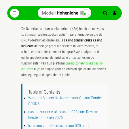
De Nederlandse Kansspelautoriteit (KSA) houdt de touwtjes
strak, maar spelers zoeken actief naar alternatieven die de
CRUKS-restricties omzeilen. Is
casino zonder cruks casino
020 com
de heilige graal die spelers in 2026 zoeken, of
schuilt er een addertje onder het gras? We analyseren de
echte speelervaring, de juridische grijze zones en de
functionaliteit van hun platform.
casino zonder cruks casino
020 com
blijft een optie voor de ervaren speler die de risico’s
afweegt tegen de geboden vrijheid.
Table of Contents
Waarom Spelers Nu Kiezen voor Casino Zonder
CRUKS
casino zonder cruks casino 020 com Review:
Eerste Indrukken 2026
Is casino zonder cruks casino 020 com