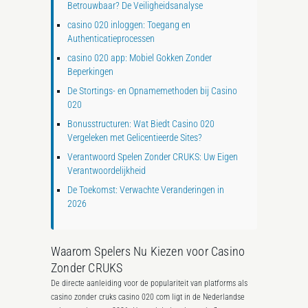
Betrouwbaar? De Veiligheidsanalyse
casino 020 inloggen: Toegang en
Authenticatieprocessen
casino 020 app: Mobiel Gokken Zonder
Beperkingen
De Stortings- en Opnamemethoden bij Casino
020
Bonusstructuren: Wat Biedt Casino 020
Vergeleken met Gelicentieerde Sites?
Verantwoord Spelen Zonder CRUKS: Uw Eigen
Verantwoordelijkheid
De Toekomst: Verwachte Veranderingen in
2026
Waarom Spelers Nu Kiezen voor Casino
Zonder CRUKS
De directe aanleiding voor de populariteit van platforms als
casino zonder cruks casino 020 com ligt in de Nederlandse