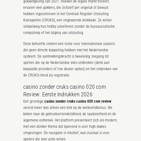
gokwetgeving van 2021. Hoewel de legale markt floreert,
ervaren veel gokkers, die zichzelf per ongeluk of bewust
hebben ingeschreven in het Centraal Register Uitsluiting
Kansspelen (CRUKS), een ongewenste blokkade. Ze willen
simpelweg hun hobby uitoefenen zonder de bureaucratische
rompslomp of het stigma van uitsluiting.
Deze behoefte creëert een niche voor internationale casino’s
die geen directe koppeling hebben met het Nederlandse
systeem. De aantrekkingskracht is tweeledig: toegang tot
spellen die op de Nederlandse sites ontbreken (denk aan
bepaalde providers of live dealer opties) en het ontbreken van
de CRUKS-check bij registratie.
casino zonder cruks casino 020 com
Review: Eerste Indrukken 2026
Een grondige
casino zonder cruks casino 020 com review
vereist meer dan alleen een blik op de welkomstbonus. We
keken naar de gebruiksvriendelijkheid, de laadsnelheid en de
algemene esthetiek. Het platform presenteert zich als modern,
met een donker thema dat typerend is voor high-stakes
omgevingen. De navigatie is intuïtief, wat cruciaal is voor
spelers die snel actie willen.