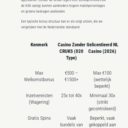
agressiever. Zonder de strikte regels voor bonuspromoties die
de KSA oplegt, kunnen aanbieders hogere matchpercentages
en grotere bedragen aanbieden.
Een typische bonus structuur kan er als volgt uitzien, die we
vergelijken met de Nederlandse standaard:
Kenmerk
Casino Zonder
Gelicentieerd NL
CRUKS (020
Casino (2026)
Type)
Max
€500 –
Max €100
Welkomstbonus
€1500+
(wettelijk
beperkt)
Inzetvereisten
25x tot 40x
Minimaal 30x
(Wagering)
(strikt
gecontroleerd)
Gratis Spins
Vaak
Beperkt, vaak
bundels van
gekoppeld aan