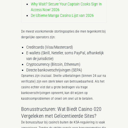
Why Wait? Secure Your Captain Cooks Sign In
Access Now! 2026
De Ultieme Manga Casino Lijst van 2026
De meest voorkomende stortingsopties die men tegenkomt bij
dergelijke operators zijn:
Creditcards (Visa/Mastercard)
E-wallets (Skrill, Neteller, soms PayPal, afhankelijk
van de jurisdictie)
Cryptocurrency (Bitcoin, Ethereum)
Directe bankoverschrijvingen (SEPA)
Opnames zijn cruciaal. Snelle uitbetalingen (binnen 24 uur na
verificatie) zijn een sterk teken van betrouwbaarheid. Als het
casino echter eist dat u grote bedragen via trage
bankoverschrijvingen opneemt, kan dit wijzen op
kasstroomproblemen of onwil om snel uit te betalen.
Bonusstructuren: Wat Biedt Casino 020
Vergeleken met Gelicentieerde Sites?
De bonuscultuur bij casino’s buiten de KSA-regulering is vaak