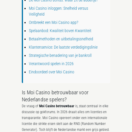
De Moi Casino bonus: Waar zit de addertje?
Moi Casino inloggen: Snelheid versus
Veiligheid
Ontbreekt een Moi Casino app?
Spelaanbod: Kwaliteit boven Kwantiteit
Betaalmethoden en uitbetalingssnelheid
Klantenservice: De laatste verdedigingslinie
Strategische benadering van je bankroll
Verantwoord spelen in 2026
Eindoordeel over Moi Casino
Is Moi Casino betrouwbaar voor
Nederlandse spelers?
De vraag of
Moi Casino betrouwbaar
is, staat centraal in elke
discussie op gokforums. In 2026 draait alles om licenties en
transparantie. Moi Casino opereert onder een internationale
licentie die strikte eisen stelt aan de RNG (Random Number
Generator). Toch blijft de Nederlandse markt een grijs gebied.