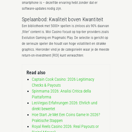
smartphone is – dezelfde ervaring hebt zonder dat er
software-updates nodig zijn.
Spelaanbod: Kwaliteit boven Kwantiteit
Een bibliotheek met 5000+ spellen is zinloos als 90% daarvan
‚filler‘ content is. Moi Casino focust op top-tier providers zoals
Evolution Gaming en Pragmatic Play. De selectie is gericht op
de serieuze speler die houdt van hoge volatiliteit en strakke
graphics. Hieronder vind je de categorieën waar je de meeste
return-on-investment (ROI) kunt verwachten:
Read also
Captain Cook Casino: 2026 Legitimacy
Checks & Payouts
Spinmama 2026: Analisi Critica della
Piattaforma
LeoVegas Erfahrungen 2026: Ehrlich und
direkt bewertet
Hoe Start Je Met Een Coins Game In 2026?
Praktische Stappen
Royal Reels Casino 2026: Real Payouts or