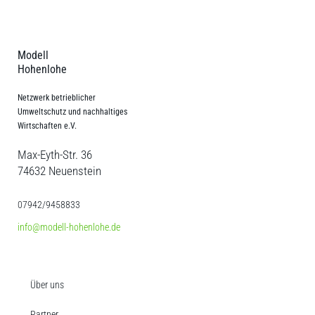
Modell
Hohenlohe
Netzwerk betrieblicher
Umweltschutz und nachhaltiges
Wirtschaften e.V.
Max-Eyth-Str. 36
74632 Neuenstein
07942/9458833
info@modell-hohenlohe.de
Über uns
Partner