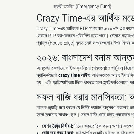
জরুরী তহবিল (Emergency Fund)
Crazy Time-এর আর্থিক মডেল: 
Crazy Time-এর তাত্ত্বিক RTP সাধারণত ৯৬.০৮% এর কাছাকাছ
মেয়াদে RTP ব্যাপকভাবে পরিবর্তিত হতে পারে। বোনাস রাউন্ডগ
প্রান্ত (House Edge) মূলত সেই সংখ্যাগুলোর উপর নির্ভর ক
২০২৬: বাংলাদেশ বনাম আন্তর
আন্তর্জাতিকভাবে, লাইভ ক্যাসিনো গেমগুলোতে ভার্চুয়াল রিয়েল
প্ল্যাটফর্মগুলো
crazy time লাইভ
অভিজ্ঞতাকে আরও ইমারসিভ ক
হয়। এই প্রতিযোগিতায় টিকে থাকতে হলে প্ল্যাটফর্মগুলোকে প
সফল বাজি ধরার মানসিকতা: আব
অনেক জুয়াড়ি মনে করেন যে নির্দিষ্ট প্যাটার্ন অনুসরণ করলেই 
হলো সবচেয়ে সাধারণ ভুল। সফল বাজি ধরার জন্য প্রয়োজন শৃঙ
সেশন দৈর্ঘ্য নির্ধারণ:
দিনের শুরুতে ঠিক করুন আপনি কতক্ষ
ছোট জয় গ্রহণ করা:
যদি আপনি একটি ছোট গুণক দিয়ে লাভ