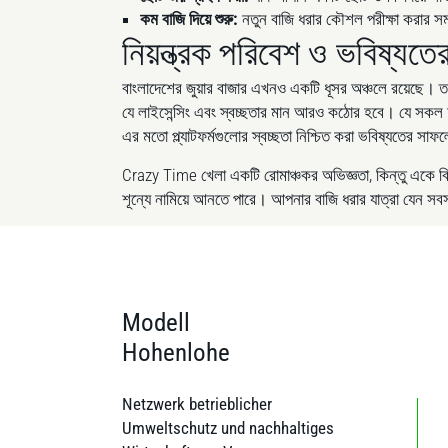
কম বাজি দিয়ে শুরু:
নতুন বাজি ধরার কৌশল পরীক্ষা করার সম
নিয়ন্ত্রক পরিবেশ ও ভবিষ্যতের 
বাংলাদেশের জুয়ার বাজার এখনও একটি ধূসর অঞ্চলে রয়েছে। তব
যে লাইসেন্সিং এবং স্বচ্ছতার মান আরও কঠোর হবে। যে সকল অপ
এর মতো প্ল্যাটফর্মগুলোর স্বচ্ছতা নিশ্চিত করা ভবিষ্যতের সাফল
Crazy Time খেলা একটি রোমাঞ্চকর অভিজ্ঞতা, কিন্তু একে বিনো
শূন্যে নামিয়ে আনতে পারে। আপনার বাজি ধরার যাত্রা যেন সবসম
Modell
Hohenlohe
Netzwerk betrieblicher
Umweltschutz und nachhaltiges