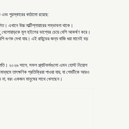
 এবং পুরস্কারের কাঠামো রয়েছে:
ত। এখানে উচ্চ মাল্টিপ্লায়ারের সম্ভাবনা থাকে।
িছু খেলোয়াড়কে মূল হুইলের ভাগ্যের চেয়ে বেশি আকর্ষণ করে।
 গুণক দেখা যায়। এই রাউন্ডের জন্য বাজি ধরা মানেই বড়
তি। ২০২৬ সালে, সফল প্ল্যাটফর্মগুলো এমন হোস্ট নিয়োগ
াধ্যমে তাৎক্ষণিক প্রতিক্রিয়া পাওয়া যায়, যা গেমটিকে আরও
ছেন না, বরং একজন মানুষের সাথে খেলছেন।