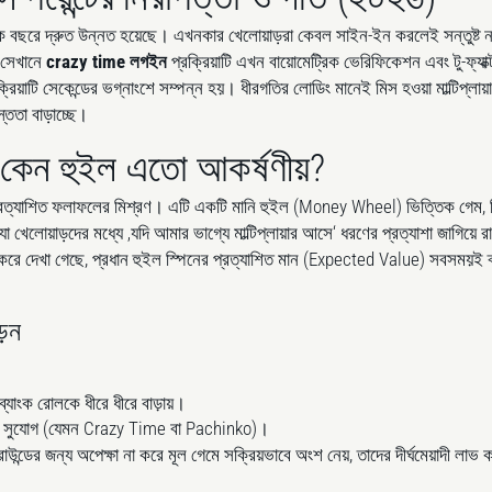
 বছরে দ্রুত উন্নত হয়েছে। এখনকার খেলোয়াড়রা কেবল সাইন-ইন করলেই সন্তুষ্ট নয়; তা
, সেখানে
crazy time লগইন
প্রক্রিয়াটি এখন বায়োমেট্রিক ভেরিফিকেশন এবং টু-ফ্যা
ক্রিয়াটি সেকেন্ডের ভগ্নাংশে সম্পন্ন হয়। ধীরগতির লোডিং মানেই মিস হওয়া মাল্টিপ্
স্ততা বাড়াচ্ছে।
 কেন হুইল এতো আকর্ষণীয়?
যাশিত ফলাফলের মিশ্রণ। এটি একটি মানি হুইল (Money Wheel) ভিত্তিক গেম, কিন্
ে, যা খেলোয়াড়দের মধ্যে ‚যদি আমার ভাগ্যে মাল্টিপ্লায়ার আসে‘ ধরণের প্রত্যাশা জাগিয়
 করে দেখা গেছে, প্রধান হুইল স্পিনের প্রত্যাশিত মান (Expected Value) সবসময়ই ক্
ড়েন
ব্যাংক রোলকে ধীরে ধীরে বাড়ায়।
ের সুযোগ (যেমন Crazy Time বা Pachinko)।
ডের জন্য অপেক্ষা না করে মূল গেমে সক্রিয়ভাবে অংশ নেয়, তাদের দীর্ঘমেয়াদী লাভ 