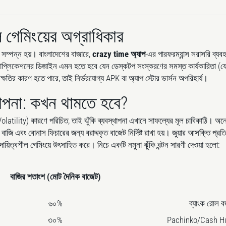
গেমিংয়ের অগ্রাধিকার
সম্পন্ন হয়। বাংলাদেশের বাজারে,
crazy time অ্যাপ
-এর পারফরম্যান্স সরাসরি ব্যব
যাপ্লিকেশনের ডিজাইন এমন হতে হবে যেন ডেস্কটপ সংস্করণের সমস্ত কার্যকারিতা (যে
্ষতির কারণ হতে পারে, তাই নির্ভরযোগ্য APK বা অ্যাপ স্টোর ভার্সন অপরিহার্য।
থাপনা: কখন থামতে হবে?
olatility) কারণে পরিচিত, তাই ঝুঁকি ব্যবস্থাপনা এখানে সাফল্যের মূল চাবিকাঠি। অ
জি এবং বোনাস ফিচারের জন্য বরাদ্দকৃত বাজেট নির্দিষ্ট রাখা হয়। জুয়ার আসক্তি প্রতির
র দায়িত্বশীল গেমিংয়ে উৎসাহিত করে। নিচে একটি নমুনা ঝুঁকি বন্টন সারণী দেওয়া হলো:
বাজির শতাংশ (মোট দৈনিক বাজেট)
৬০%
ব্যাংক রোল ব
৩০%
Pachinko/Cash Hun