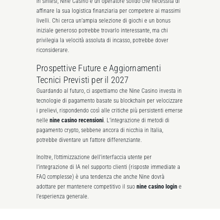
In sintesi, Nine Casino è un operatore solido che necessita di
affinare la sua logistica finanziaria per competere ai massimi
livelli. Chi cerca un’ampia selezione di giochi e un bonus
iniziale generoso potrebbe trovarlo interessante, ma chi
privilegia la velocità assoluta di incasso, potrebbe dover
riconsiderare.
Prospettive Future e Aggiornamenti
Tecnici Previsti per il 2027
Guardando al futuro, ci aspettiamo che Nine Casino investa in
tecnologie di pagamento basate su blockchain per velocizzare
i prelievi, rispondendo così alle critiche più persistenti emerse
nelle
nine casino recensioni
. L’integrazione di metodi di
pagamento crypto, sebbene ancora di nicchia in Italia,
potrebbe diventare un fattore differenziante.
Inoltre, l’ottimizzazione dell’interfaccia utente per
l’integrazione di IA nel supporto clienti (risposte immediate a
FAQ complesse) è una tendenza che anche Nine dovrà
adottare per mantenere competitivo il suo
nine casino login
e
l’esperienza generale.