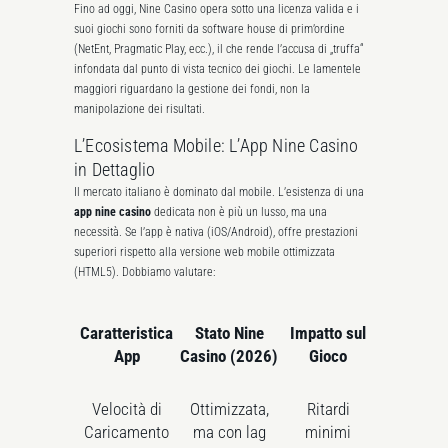
Fino ad oggi, Nine Casino opera sotto una licenza valida e i
suoi giochi sono forniti da software house di prim’ordine
(NetEnt, Pragmatic Play, ecc.), il che rende l’accusa di „truffa“
infondata dal punto di vista tecnico dei giochi. Le lamentele
maggiori riguardano la gestione dei fondi, non la
manipolazione dei risultati.
L’Ecosistema Mobile: L’App Nine Casino
in Dettaglio
Il mercato italiano è dominato dal mobile. L’esistenza di una
app nine casino
dedicata non è più un lusso, ma una
necessità. Se l’app è nativa (iOS/Android), offre prestazioni
superiori rispetto alla versione web mobile ottimizzata
(HTML5). Dobbiamo valutare:
Caratteristica
Stato Nine
Impatto sul
App
Casino (2026)
Gioco
Velocità di
Ottimizzata,
Ritardi
Caricamento
ma con lag
minimi