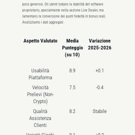
poco generosi. Gli utenti lodano la stabilità del software
proprietario, specialmente nella sezione Live Dealer, ma
lamentano la conversione dei punti fedeltà in bonus reali.
Analizziamo i dati aggregati:
Aspetto Valutato
Media
Variazione
Punteggio
2025-2026
(su 10)
Usabilità
8.9
+0.1
Piattaforma
Velocità
7.5
-0.4
Prelievi (Non-
Crypto)
Qualità
8.2
Stabile
Assistenza
Clienti