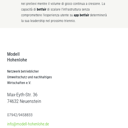
nei prelievi mentre il volume di gioco continua a crescere. La
capacità di
betfair
di scalare l’infrastruttura senza
compromettere l’esperienza utente su
app betfair
determinerà
la sua leadership nel prossimo triennio.
Modell
Hohenlohe
Netzwerk betrieblicher
Umweltschutz und nachhaltiges
Wirtschaften e.V.
Max-Eyth-Str. 36
74632 Neuenstein
07942/9458833
info@modell-hohenlohe.de