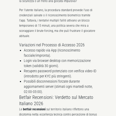
la sicurezza o un freno alla giocata impulsiva?
Per l’utente italiano, la procedura standard prevede l’uso di
credenziali salvate o il riconoscimento biometrico tramite
l’app. Tuttavia, i tentativi multipli falliti attivano un blocco
temporaneo di 15 minuti, una politica severa che mira a
scoraggiare il brute-forcing, ma che può frustrare il giocatore
abituale.
Variazioni nel Processo di Accesso 2026
Accesso rapido via App (riconoscimento
facciale/impronta).
Login via browser desktop con memorizzazione
token (validità 30 giorni).
Recupero password potenziato con verifica video-ID
(introdotto per KYC più stringenti).
Possibili disconnessioni forzate durante
aggiornamenti server (stimati ogni martedì notte,
02:00-03:00).
Betfair Recensioni: Verdetto sul Mercato
Italiano 2026
Le
betfair recensioni
sul territorio italiano riflettono una
dicotomia netta: eccellenza tecnica contro percezione di bonus