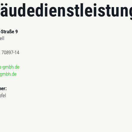
äudedienstleistun
-Straße 9
ell
2 70897-14
ts-gmbh.de
-gmbh.de
ner:
pfel