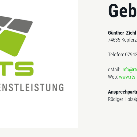
Geb
Günther-Ziehl
74635 Kupferz
Telefon: 0794
eMail:
info@r
Web:
www.rts
Ansprechpart
Rüdiger Holzä