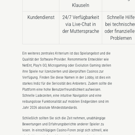
Klauseln
Kundendienst
24/7 Verfügbarkeit
Schnelle Hilfe
via Live-Chat in
bei technische
der Muttersprache
oder finanziell
Problemen
Ein weiteres zentrales Kriterium ist das Spielangebot und die
Qualität der Software-Provider. Renommierte Entwickler wie
NetEnt, Play’n GO, Microgaming oder Evolution Gaming stellen
ihre Spiele nur lizenzierten und überprüften Casinos zur
Verfügung. Finden Sie diese Namen in der Lobby, ist dies ein
starkes Indiz für die Seriosität des Anbieters. Zudem sollte die
Plattform eine hohe Benutzerfreundlichkeit aufweisen.
Schnelle Ladezeiten, eine intuitive Navigation und eine
reibungslose Funktionalität auf mobilen Endgeräten sind im
Jahr 2026 absolute Mindeststandards.
Schließlich sollten Sie sich die Zeit nehmen, unabhängige
Bewertungen und Erfahrungsberichte anderer Spieler zu
lesen. In einschlägigen Casino-Foren zeigt sich schnell, wie