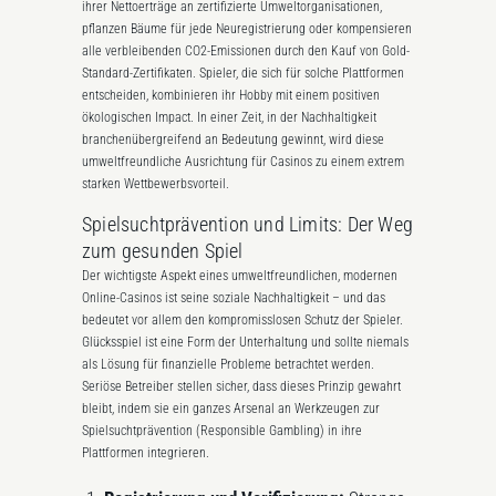
ihrer Nettoerträge an zertifizierte Umweltorganisationen,
pflanzen Bäume für jede Neuregistrierung oder kompensieren
alle verbleibenden CO2-Emissionen durch den Kauf von Gold-
Standard-Zertifikaten. Spieler, die sich für solche Plattformen
entscheiden, kombinieren ihr Hobby mit einem positiven
ökologischen Impact. In einer Zeit, in der Nachhaltigkeit
branchenübergreifend an Bedeutung gewinnt, wird diese
umweltfreundliche Ausrichtung für Casinos zu einem extrem
starken Wettbewerbsvorteil.
Spielsuchtprävention und Limits: Der Weg
zum gesunden Spiel
Der wichtigste Aspekt eines umweltfreundlichen, modernen
Online-Casinos ist seine soziale Nachhaltigkeit – und das
bedeutet vor allem den kompromisslosen Schutz der Spieler.
Glücksspiel ist eine Form der Unterhaltung und sollte niemals
als Lösung für finanzielle Probleme betrachtet werden.
Seriöse Betreiber stellen sicher, dass dieses Prinzip gewahrt
bleibt, indem sie ein ganzes Arsenal an Werkzeugen zur
Spielsuchtprävention (Responsible Gambling) in ihre
Plattformen integrieren.