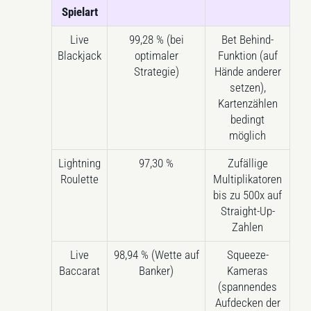
Spielart
Live
99,28 % (bei
Bet Behind-
Blackjack
optimaler
Funktion (auf
Strategie)
Hände anderer
setzen),
Kartenzählen
bedingt
möglich
Lightning
97,30 %
Zufällige
Roulette
Multiplikatoren
bis zu 500x auf
Straight-Up-
Zahlen
Live
98,94 % (Wette auf
Squeeze-
Baccarat
Banker)
Kameras
(spannendes
Aufdecken der