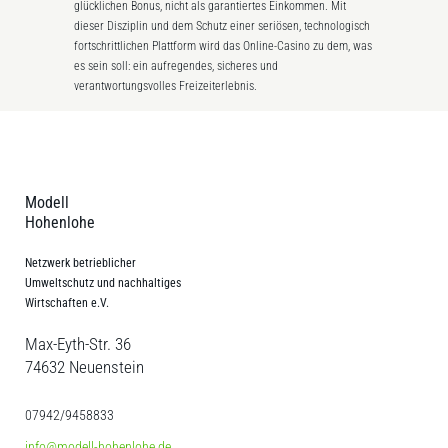
glücklichen Bonus, nicht als garantiertes Einkommen. Mit
dieser Disziplin und dem Schutz einer seriösen, technologisch
fortschrittlichen Plattform wird das Online-Casino zu dem, was
es sein soll: ein aufregendes, sicheres und
verantwortungsvolles Freizeiterlebnis.
Modell
Hohenlohe
Netzwerk betrieblicher
Umweltschutz und nachhaltiges
Wirtschaften e.V.
Max-Eyth-Str. 36
74632 Neuenstein
07942/9458833
info@modell-hohenlohe.de