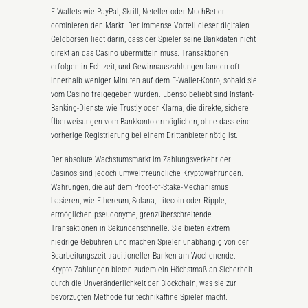
E-Wallets wie PayPal, Skrill, Neteller oder MuchBetter
dominieren den Markt. Der immense Vorteil dieser digitalen
Geldbörsen liegt darin, dass der Spieler seine Bankdaten nicht
direkt an das Casino übermitteln muss. Transaktionen
erfolgen in Echtzeit, und Gewinnauszahlungen landen oft
innerhalb weniger Minuten auf dem E-Wallet-Konto, sobald sie
vom Casino freigegeben wurden. Ebenso beliebt sind Instant-
Banking-Dienste wie Trustly oder Klarna, die direkte, sichere
Überweisungen vom Bankkonto ermöglichen, ohne dass eine
vorherige Registrierung bei einem Drittanbieter nötig ist.
Der absolute Wachstumsmarkt im Zahlungsverkehr der
Casinos sind jedoch umweltfreundliche Kryptowährungen.
Währungen, die auf dem Proof-of-Stake-Mechanismus
basieren, wie Ethereum, Solana, Litecoin oder Ripple,
ermöglichen pseudonyme, grenzüberschreitende
Transaktionen in Sekundenschnelle. Sie bieten extrem
niedrige Gebühren und machen Spieler unabhängig von der
Bearbeitungszeit traditioneller Banken am Wochenende.
Krypto-Zahlungen bieten zudem ein Höchstmaß an Sicherheit
durch die Unveränderlichkeit der Blockchain, was sie zur
bevorzugten Methode für technikaffine Spieler macht.