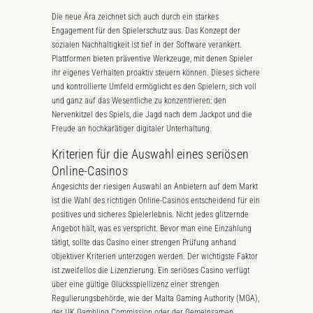
Die neue Ära zeichnet sich auch durch ein starkes
Engagement für den Spielerschutz aus. Das Konzept der
sozialen Nachhaltigkeit ist tief in der Software verankert.
Plattformen bieten präventive Werkzeuge, mit denen Spieler
ihr eigenes Verhalten proaktiv steuern können. Dieses sichere
und kontrollierte Umfeld ermöglicht es den Spielern, sich voll
und ganz auf das Wesentliche zu konzentrieren: den
Nervenkitzel des Spiels, die Jagd nach dem Jackpot und die
Freude an hochkarätiger digitaler Unterhaltung.
Kriterien für die Auswahl eines seriösen
Online-Casinos
Angesichts der riesigen Auswahl an Anbietern auf dem Markt
ist die Wahl des richtigen Online-Casinos entscheidend für ein
positives und sicheres Spielerlebnis. Nicht jedes glitzernde
Angebot hält, was es verspricht. Bevor man eine Einzahlung
tätigt, sollte das Casino einer strengen Prüfung anhand
objektiver Kriterien unterzogen werden. Der wichtigste Faktor
ist zweifellos die Lizenzierung. Ein seriöses Casino verfügt
über eine gültige Glücksspiellizenz einer strengen
Regulierungsbehörde, wie der Malta Gaming Authority (MGA),
der UK Gambling Commission oder der Gemeinsamen