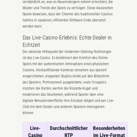
verständlich an, was es Neueinsteigern extrem erleichtert, die
Muster und Trends des Spiels zu verfolgen. Diese klassischen
Spiele beweisen, dass der Charme des traditionellen Casinos
nahtlos in sauberen, effizienten Software-Code übersetzt
werden kann.
Das Live-Casino-Erlebnis: Echte Dealer in
Echtzeit
Der absolute Höhepunkt der modernen iGaming-Technologie
ist das Live-Casino. Es kombiniert den Komfort des Online-
Spiels mit der authentischen Atmosphäre eines physischen
Casinos. Hochauflösende Kameras streamen aus speziell
eingerichteten, eleganten Studios direkt auf den Bildschirm
des Spielers. Professionell ausgebildete, reale Croupiers
mischen die Karten, werfen die Roulette-Kugel und
moderieren das Geschehen, während Spieler über eine
digitale Benutzeroberfläche ihre Einsätze tätigen und per Live-
Chat mit dem Dealer und anderen Spielern interagieren
können.
Live-
Durchschnittlicher
Besonderheiten
Casino
RTP
im Live-Format