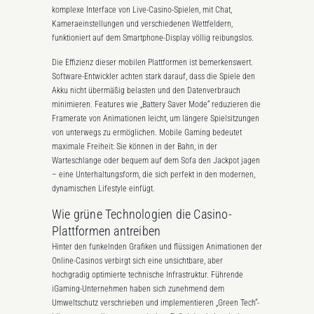
komplexe Interface von Live-Casino-Spielen, mit Chat,
Kameraeinstellungen und verschiedenen Wettfeldern,
funktioniert auf dem Smartphone-Display völlig reibungslos.
Die Effizienz dieser mobilen Plattformen ist bemerkenswert.
Software-Entwickler achten stark darauf, dass die Spiele den
Akku nicht übermäßig belasten und den Datenverbrauch
minimieren. Features wie „Battery Saver Mode“ reduzieren die
Framerate von Animationen leicht, um längere Spielsitzungen
von unterwegs zu ermöglichen. Mobile Gaming bedeutet
maximale Freiheit: Sie können in der Bahn, in der
Warteschlange oder bequem auf dem Sofa den Jackpot jagen
– eine Unterhaltungsform, die sich perfekt in den modernen,
dynamischen Lifestyle einfügt.
Wie grüne Technologien die Casino-
Plattformen antreiben
Hinter den funkelnden Grafiken und flüssigen Animationen der
Online-Casinos verbirgt sich eine unsichtbare, aber
hochgradig optimierte technische Infrastruktur. Führende
iGaming-Unternehmen haben sich zunehmend dem
Umweltschutz verschrieben und implementieren „Green Tech“-