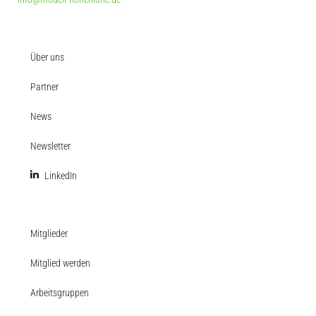
Über uns
Partner
News
Newsletter
LinkedIn
Mitglieder
Mitglied werden
Arbeitsgruppen