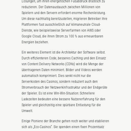
Lösungen, um ihren energetischen Fußabdruck drastisch zu
reduzieren. Der Datenaustausch zwischen Millionen von
Spielern und den Servern erfordert enorme Rechenleistung.
Um diese nachhaltig bereitzustellen, migrieren Betreiber ihre
Plattformen fast ausschließlich auf klimaneutrale Cloud-
Dienste, wie beispielsweise Serverfarmen von AWS oder
Google Cloud, die ihren Strom zu 100 % aus erneuerbaren
Energien beziehen.
Ein weiteres Element ist die Architektur der Software selbst.
Durch effizienteren Code, besseres Caching und den Einsatz
von Content Delivery Networks (CDNs) wird die Menge der
übertragenen Daten minimiert. Bilder und Videos werden
automatisch komprimiert. Dies senkt nicht nur die
Serverkosten des Casinos, sondern reduziert auch den
Stromverbrauch der Netzwerkinfrastruktur und der Endgeräte
der Spieler. Es ist eine Win-Win-Situation: Schnellere
Ladezeiten bedeuten eine bessere Nutzererfahrung für den
Spieler und gleichzeitig eine spürbare Entlastung für die
Umwelt.
Einige Pioniere der Branche gehen noch weiter und etablieren
sich als „Eco-Casinos“. Sie spenden einen fixen Prozentsatz