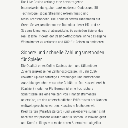
Das Live-Casino verlangt eine hervorragende
Internetverbindung, aber dank moderner Codecs und 5G-
Technologie ist das Streaming extrem flüssig und
ressourcenschonend. Die Anbieter setzen zunehmend auf
Green-Server, um die enorme Datenlast dieser HD- und 4K-
Streams klimaneutral abzuwickeln. So genießen Spieler das
realistische Prickeln der Casino-Atmosphäre, ohne das eigene
Wohnzimmer zu verlassen und CO2 für Reisen zu emittieren.
Sichere und schnelle Zahlungsmethoden
für Spieler
Die Qualität eines Online-Casinos steht und fällt mit der
Zuverlässigkeit seiner Zahlungsprozesse. Im Jahr 2026
erwarten Spieler sofortige Einzahlungen und blitzschnelle
Auszahlungen ohne versteckte Gebühren. Der Kassenbereich
(Cashier) moderner Plattformen ist eine hochsichere
Schnittstelle, die eine Vielzahl von Finanzinstrumenten
unterstützt, um den unterschiedlichen Präferenzen der Kunden
weltweit gerecht zu werden. Klassische Methoden wie
Kreditkarten (Visa/Mastercard) und Banküberweisungen sind
nach wie vor präsent, wurden aber in Sachen Geschwindigkeit
und Komfort längst von moderneren Alternativen abgelöst.