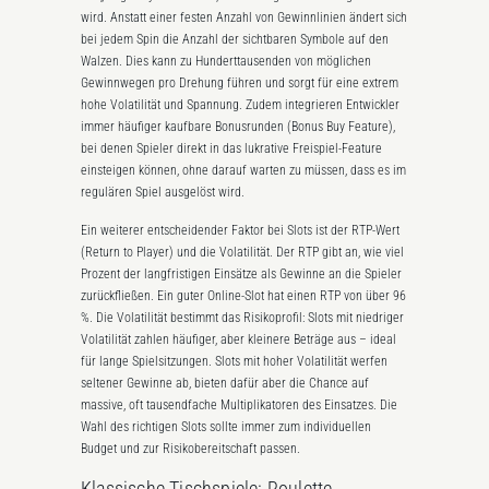
wird. Anstatt einer festen Anzahl von Gewinnlinien ändert sich
bei jedem Spin die Anzahl der sichtbaren Symbole auf den
Walzen. Dies kann zu Hunderttausenden von möglichen
Gewinnwegen pro Drehung führen und sorgt für eine extrem
hohe Volatilität und Spannung. Zudem integrieren Entwickler
immer häufiger kaufbare Bonusrunden (Bonus Buy Feature),
bei denen Spieler direkt in das lukrative Freispiel-Feature
einsteigen können, ohne darauf warten zu müssen, dass es im
regulären Spiel ausgelöst wird.
Ein weiterer entscheidender Faktor bei Slots ist der RTP-Wert
(Return to Player) und die Volatilität. Der RTP gibt an, wie viel
Prozent der langfristigen Einsätze als Gewinne an die Spieler
zurückfließen. Ein guter Online-Slot hat einen RTP von über 96
%. Die Volatilität bestimmt das Risikoprofil: Slots mit niedriger
Volatilität zahlen häufiger, aber kleinere Beträge aus – ideal
für lange Spielsitzungen. Slots mit hoher Volatilität werfen
seltener Gewinne ab, bieten dafür aber die Chance auf
massive, oft tausendfache Multiplikatoren des Einsatzes. Die
Wahl des richtigen Slots sollte immer zum individuellen
Budget und zur Risikobereitschaft passen.
Klassische Tischspiele: Roulette,