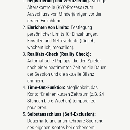
Registrierung und Verifizierung:
Strenge
Alterskontrolle (KYC-Prozess) zum
Ausschluss von Minderjährigen vor der
ersten Einzahlung.
Einrichten von Limits:
Festlegung
persönlicher Limits für Einzahlungen,
Einsätze und Nettoverluste (täglich,
wöchentlich, monatlich).
Realitäts-Check (Reality Check):
Automatische Pop-ups, die den Spieler
nach einer bestimmten Zeit an die Dauer
der Session und die aktuelle Bilanz
erinnern.
Time-Out-Funktion:
Möglichkeit, das
Konto für einen kurzen Zeitraum (z.B. 24
Stunden bis 6 Wochen) temporär zu
pausieren.
Selbstausschluss (Self-Exclusion):
Dauerhafte und unumkehrbare Sperrung
des eigenen Kontos bei drohendem