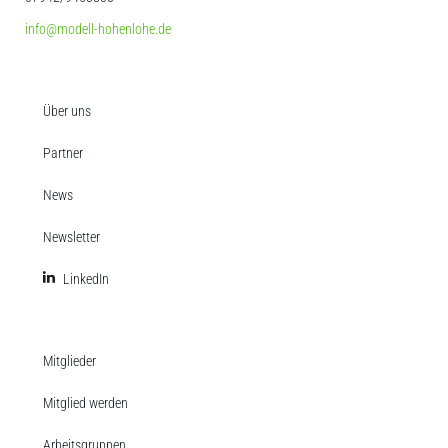
info@modell-hohenlohe.de
Über uns
Partner
News
Newsletter
LinkedIn
Mitglieder
Mitglied werden
Arbeitsgruppen