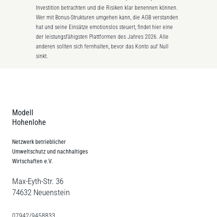
Investition betrachten und die Risiken klar benennen können.
Wer mit Bonus-Strukturen umgehen kann, die AGB verstanden
hat und seine Einsätze emotionslos steuert, findet hier eine
der leistungsfähigsten Plattformen des Jahres 2026. Alle
anderen sollten sich fernhalten, bevor das Konto auf Null
sinkt.
Modell
Hohenlohe
Netzwerk betrieblicher
Umweltschutz und nachhaltiges
Wirtschaften e.V.
Max-Eyth-Str. 36
74632 Neuenstein
07942/9458833