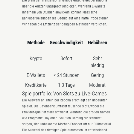
Die Wahl der Transaktionsmethode entscheidet bei Rabona
über die Auszahlungsgeschwindigkeit. Während E-Wallets
innerhalb von Stunden abwickeln, können klassische
Banküberweisungen die Geduld auf eine harte Probe stellen.
Wir haben die Effizienz der gängigen Methoden verglichen.
Methode
Geschwindigkeit
Gebühren
Krypto
Sofort
Sehr
niedrig
E-Wallets
< 24 Stunden
Gering
Kreditkarte
1-3 Tage
Moderat
Spielportfolio: Von Slots zu Live-Games
Die Auswahl an Titeln bei Rabona erschlägt den ungeübten
Spieler. Die Datenbank umfasst tausende Slots, wobei die
Provider-Qualität stark schwankt. Während die großen Namen
wie Pragmatic Play oder Evolution Gaming für Stabilität
sorgen, sind unbekannte Nischen-Provider oft nur Füllmaterial.
Die Auswahl des richtigen Spielautomaten ist entscheidend