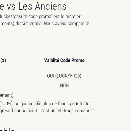
re vs Les Anciens
„lucky treasure code promo“ est le premier
rements) draconiennes. Nous avons comparé le
(x)
Validité Code Promo
OUI (LUCKYFR26)
NON
lement)
50%), ce qui signifie plus de fonds pour tester
ressif sur ce point. C’est un arbitrage constant :