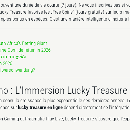
uvent une durée de vie courte (7 jours). Ne vous inscrivez pas si 
ky Treasure favorise les „Free Spins“ (tours gratuits) sur leurs ma
mples bonus en espèces. C’est une manière intelligente d’inciter à l
th Africa’s Betting Giant
ome Com: de feiten in 2026
στο παιχνίδι
m 2026
Zeitverschwendung?
no : L’Immersion Lucky Treasure
a connu la croissance la plus exponentielle ces dernières années. Les
rience sur
lucky treasure en ligne
dépend directement de l’intégration
 Gaming et Pragmatic Play Live, Lucky Treasure s’assure que l’expé