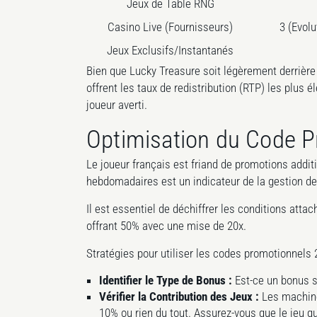
Jeux de Table RNG
Casino Live (Fournisseurs)
3 (Evol
Jeux Exclusifs/Instantanés
Bien que Lucky Treasure soit légèrement derrière 
offrent les taux de redistribution (RTP) les plus 
joueur averti.
Optimisation du Code P
Le joueur français est friand de promotions addit
hebdomadaires est un indicateur de la gestion de 
Il est essentiel de déchiffrer les conditions at
offrant 50% avec une mise de 20x.
Stratégies pour utiliser les codes promotionnels 
Identifier le Type de Bonus :
Est-ce un bonus s
Vérifier la Contribution des Jeux :
Les machine
10% ou rien du tout. Assurez-vous que le jeu 