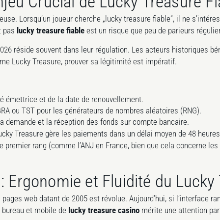
’Enjeu Crucial de Lucky Treasure Fi
ieuse. Lorsqu’un joueur cherche „lucky treasure fiable“, il ne s’intér
st pas
lucky treasure fiable
est un risque que peu de parieurs régulie
2026 réside souvent dans leur régulation. Les acteurs historiques b
e Lucky Treasure, prouver sa légitimité est impératif.
ité émettrice et de la date de renouvellement.
RA ou TST pour les générateurs de nombres aléatoires (RNG).
a demande et la réception des fonds sur compte bancaire.
ucky Treasure gère les paiements dans un délai moyen de 48 heures po
 premier rang (comme l’ANJ en France, bien que cela concerne les o
r : Ergonomie et Fluidité du Luck
pages web datant de 2005 est révolue. Aujourd’hui, si l’interface ram
on bureau et mobile de
lucky treasure casino
mérite une attention part