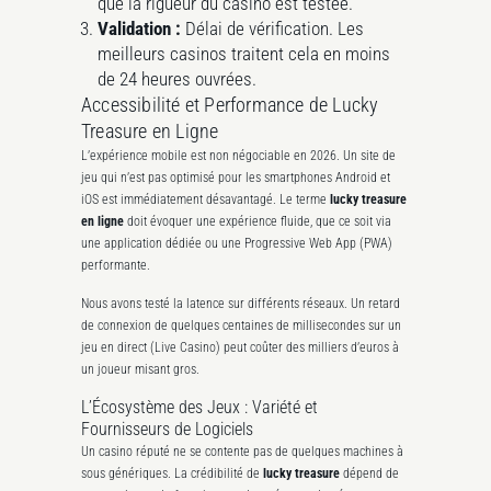
que la rigueur du casino est testée.
Validation :
Délai de vérification. Les
meilleurs casinos traitent cela en moins
de 24 heures ouvrées.
Accessibilité et Performance de Lucky
Treasure en Ligne
L’expérience mobile est non négociable en 2026. Un site de
jeu qui n’est pas optimisé pour les smartphones Android et
iOS est immédiatement désavantagé. Le terme
lucky treasure
en ligne
doit évoquer une expérience fluide, que ce soit via
une application dédiée ou une Progressive Web App (PWA)
performante.
Nous avons testé la latence sur différents réseaux. Un retard
de connexion de quelques centaines de millisecondes sur un
jeu en direct (Live Casino) peut coûter des milliers d’euros à
un joueur misant gros.
L’Écosystème des Jeux : Variété et
Fournisseurs de Logiciels
Un casino réputé ne se contente pas de quelques machines à
sous génériques. La crédibilité de
lucky treasure
dépend de