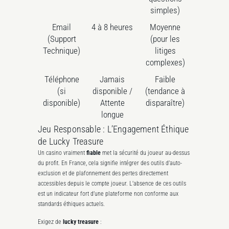
simples)
Email
4 à 8 heures
Moyenne
(Support
(pour les
Technique)
litiges
complexes)
Téléphone
Jamais
Faible
(si
disponible /
(tendance à
disponible)
Attente
disparaître)
longue
Jeu Responsable : L’Engagement Éthique
de Lucky Treasure
Un casino vraiment
fiable
met la sécurité du joueur au-dessus
du profit. En France, cela signifie intégrer des outils d’auto-
exclusion et de plafonnement des pertes directement
accessibles depuis le compte joueur. L’absence de ces outils
est un indicateur fort d’une plateforme non conforme aux
standards éthiques actuels.
Exigez de
lucky treasure
: