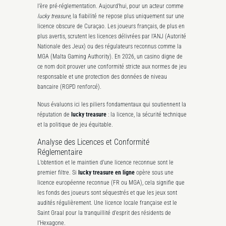
l’ère pré-réglementation. Aujourd’hui, pour un acteur comme
lucky treasure
, la fiabilité ne repose plus uniquement sur une
licence obscure de Curaçao. Les joueurs français, de plus en
plus avertis, scrutent les licences délivrées par l’ANJ (Autorité
Nationale des Jeux) ou des régulateurs reconnus comme la
MGA (Malta Gaming Authority). En 2026, un casino digne de
ce nom doit prouver une conformité stricte aux normes de jeu
responsable et une protection des données de niveau
bancaire (RGPD renforcé).
Nous évaluons ici les piliers fondamentaux qui soutiennent la
réputation de
lucky treasure
: la licence, la sécurité technique
et la politique de jeu équitable.
Analyse des Licences et Conformité
Réglementaire
L’obtention et le maintien d’une licence reconnue sont le
premier filtre. Si
lucky treasure en ligne
opère sous une
licence européenne reconnue (FR ou MGA), cela signifie que
les fonds des joueurs sont séquestrés et que les jeux sont
audités régulièrement. Une licence locale française est le
Saint Graal pour la tranquillité d’esprit des résidents de
l’Hexagone.