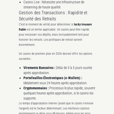
Casino Live : Nécessite une infrastructure de
streaming de haute qualité.
Gestion des Transactions : Rapidité et
Sécurité des Retraits
C’est le moment de vérité pour déterminer si
lucky treasure
fiable
est un terme applicable. Un casino peut être rapide
pour encaisser vos dépôts, mais incroyablement lent pour
honorer les retraits. Les politiques de retrait varient
énormément.
Un casino de premier plan en 2026 devrait offrir les options
suivantes :
Virements Bancaires :
Délai de 3 à 5 jours ouvrés
après approbation.
Portefeuilles Électroniques (e-Wallets) :
Idéalement sous 24 heures après approbation.
Cryptomonnaies :
Processus le plus rapide, souvent
quelques heures après approbation, si le casino les
supporte.
Le temps d’approbation interne (avant que le casino n’envoie
l’argent) est le facteur déterminant. Les meilleurs casinos
maintiennent ce délai sous 48 heures, même pour les gros