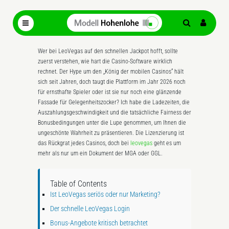
Wer bei LeoVegas auf den schnellen Jackpot hofft, sollte
zuerst verstehen, wie hart die Casino-Software wirklich
rechnet. Der Hype um den „König der mobilen Casinos“ hält
sich seit Jahren, doch taugt die Plattform im Jahr 2026 noch
für ernsthafte Spieler oder ist sie nur noch eine glänzende
Fassade für Gelegenheitszocker? Ich habe die Ladezeiten, die
Auszahlungsgeschwindigkeit und die tatsächliche Fairness der
Bonusbedingungen unter die Lupe genommen, um Ihnen die
ungeschönte Wahrheit zu präsentieren. Die Lizenzierung ist
das Rückgrat jedes Casinos, doch bei
leovegas
geht es um
mehr als nur um ein Dokument der MGA oder GGL.
Table of Contents
Ist LeoVegas seriös oder nur Marketing?
Der schnelle LeoVegas Login
Bonus-Angebote kritisch betrachtet