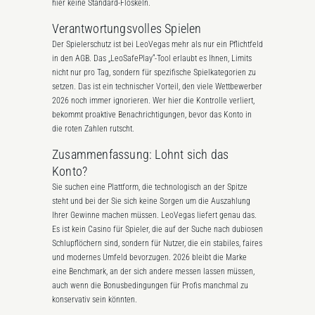
hier keine Standard-Floskeln.
Verantwortungsvolles Spielen
Der Spielerschutz ist bei LeoVegas mehr als nur ein Pflichtfeld
in den AGB. Das „LeoSafePlay“-Tool erlaubt es Ihnen, Limits
nicht nur pro Tag, sondern für spezifische Spielkategorien zu
setzen. Das ist ein technischer Vorteil, den viele Wettbewerber
2026 noch immer ignorieren. Wer hier die Kontrolle verliert,
bekommt proaktive Benachrichtigungen, bevor das Konto in
die roten Zahlen rutscht.
Zusammenfassung: Lohnt sich das
Konto?
Sie suchen eine Plattform, die technologisch an der Spitze
steht und bei der Sie sich keine Sorgen um die Auszahlung
Ihrer Gewinne machen müssen. LeoVegas liefert genau das.
Es ist kein Casino für Spieler, die auf der Suche nach dubiosen
Schlupflöchern sind, sondern für Nutzer, die ein stabiles, faires
und modernes Umfeld bevorzugen. 2026 bleibt die Marke
eine Benchmark, an der sich andere messen lassen müssen,
auch wenn die Bonusbedingungen für Profis manchmal zu
konservativ sein könnten.