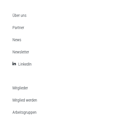
Über uns
Partner
News
Newsletter
LinkedIn
Mitglieder
Mitglied werden
Arbeitsgruppen