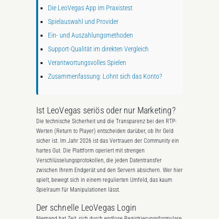
Die LeoVegas App im Praxistest
Spielauswahl und Provider
Ein- und Auszahlungsmethoden
Support-Qualität im direkten Vergleich
Verantwortungsvolles Spielen
Zusammenfassung: Lohnt sich das Konto?
Ist LeoVegas seriös oder nur Marketing?
Die technische Sicherheit und die Transparenz bei den RTP-
Werten (Return to Player) entscheiden darüber, ob Ihr Geld
sicher ist. Im Jahr 2026 ist das Vertrauen der Community ein
hartes Gut. Die Plattform operiert mit strengen
Verschlüsselungsprotokollen, die jeden Datentransfer
zwischen Ihrem Endgerät und den Servern absichern. Wer hier
spielt, bewegt sich in einem regulierten Umfeld, das kaum
Spielraum für Manipulationen lässt.
Der schnelle LeoVegas Login
Niemand hat Zeit, sich durch endlose Registrierungsformulare