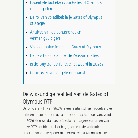
Essentiële tactieken voor Gates of Olympus
online spelen
De rol van volatiliteit in je Gates of Olympus
strategie
Analyse van de bonusronde en
vermenigvuldigers
Veelgemaakte fouten bij Gates of Olympus
De psychologie achter de Zeus-animaties
Is de ‚Buy Bonus‘ functie het waard in 2026?
Conclusie over langetermijnwinst
De wiskundige realiteit van de Gates of
Olympus RTP
De officiële RTP van 96,5% is een statistisch gemiddelde over
miljoenen spins, geen garantie voor je sessie van vanavond.
In 2026 zien we dat casino’s vaker de lagere varianten van
deze RTP aanbieden. Het begrijpen van de variantie is
cruciaal voor elke speler die serieus winst wil maken. De