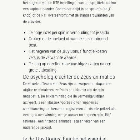
het negeren van de RTP-instellingen van het specifieke casino
een kapitale blunder. Controleer altijd in de spelinfo (de ‚i‘-
knop) of de RTP overeenkomt met de standaardwaarden van
de provider.
Te hoge inzet per spin in verhouding tot je saldo.
Gokken onder invloed of wanneer je emotioneel
bent.
Het negeren van de ‚Buy Bonus‘ functie-kosten
versus de verwachte waarde.
Te lang op dezelfde machine blijven zitten na een
grote uitbetaling.
De psychologie achter de Zeus-animaties
De visuele effecten van Zeus zijn ontworpen om dopamine-
afgifte te stimuleren, zelfs als de uitkomst van de spin
negatief is. De blikseminslag die de vermenigvuldiger
activeert, is een klassiek voorbeeld van ’near-miss‘
conditionering. Je hersenen registreren de visuele prikkel als
een bijna-overwinning, wat je aanzet tot nog een spin. Blijf
rationeel: een flitsende animatie is geen teken van een
naderende jackpot.
Is de ‚Buy Bonus‘ functie het waard in