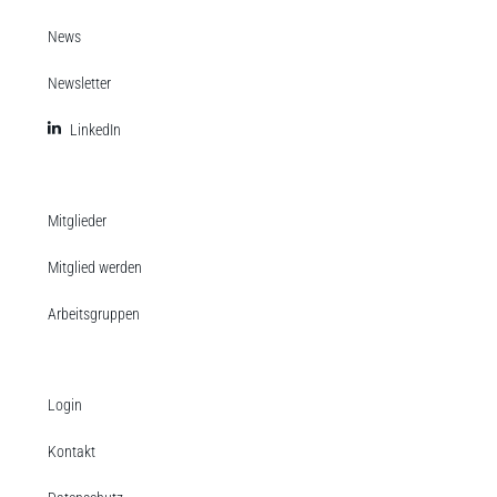
News
Newsletter
LinkedIn
Mitglieder
Mitglied werden
Arbeitsgruppen
Login
Kontakt