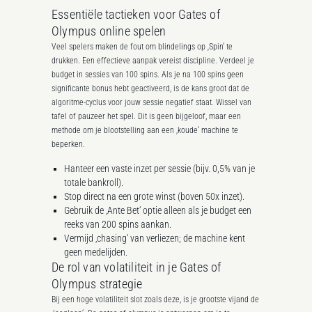
Essentiële tactieken voor Gates of
Olympus online spelen
Veel spelers maken de fout om blindelings op ‚Spin‘ te
drukken. Een effectieve aanpak vereist discipline. Verdeel je
budget in sessies van 100 spins. Als je na 100 spins geen
significante bonus hebt geactiveerd, is de kans groot dat de
algoritme-cyclus voor jouw sessie negatief staat. Wissel van
tafel of pauzeer het spel. Dit is geen bijgeloof, maar een
methode om je blootstelling aan een ‚koude‘ machine te
beperken.
Hanteer een vaste inzet per sessie (bijv. 0,5% van je
totale bankroll).
Stop direct na een grote winst (boven 50x inzet).
Gebruik de ‚Ante Bet‘ optie alleen als je budget een
reeks van 200 spins aankan.
Vermijd ‚chasing‘ van verliezen; de machine kent
geen medelijden.
De rol van volatiliteit in je Gates of
Olympus strategie
Bij een hoge volatiliteit slot zoals deze, is je grootste vijand de