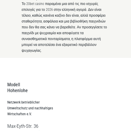
Το 20bet casino παραμένει μια από τις πιο ισχυρές
επιλογές για το 2026 στην ελληνική αγορά. Δεν είναι
τέλειο, καθώς κανένα καζίνο δεν είναι, αλλά προσφέρει
σταθερότητα, ασφάλεια και μια βιβλιοθήκη παιχνιδιών
που δεν θα σας κάνει να βαρεθείτε. Αν προσεγγίσετε το
παιχνίδι με ψυχραιμία και αποφύγετε τα
συναισθηματικά πονταρίσματα, η πλατφόρμα αυτή
μπορεί να αποτελέσει ένα εξαιρετικό περιβάλλον
ψυχαγωγίας.
Modell
Hohenlohe
Netzwerk betrieblicher
Umweltschutz und nachhaltiges
Wirtschaften e.V.
Max-Eyth-Str. 36