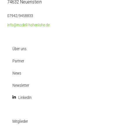
74632 Neuenstein
07942/9458833
info@modell-hohenlohe.de
Über uns
Partner
News
Newsletter
LinkedIn
Mitglieder