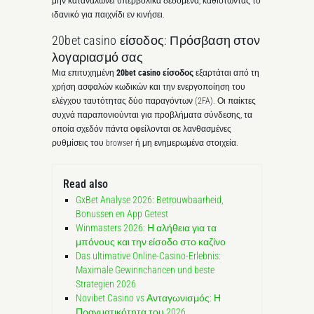
μην καταναλώνει υπερβολικά δεδομένα, καθιστώντας το
ιδανικό για παιχνίδι εν κινήσει.
20bet casino είσοδος: Πρόσβαση στον
λογαριασμό σας
Μια επιτυχημένη
20bet casino είσοδος
εξαρτάται από τη
χρήση ασφαλών κωδικών και την ενεργοποίηση του
ελέγχου ταυτότητας δύο παραγόντων (2FA). Οι παίκτες
συχνά παραπονιούνται για προβλήματα σύνδεσης, τα
οποία σχεδόν πάντα οφείλονται σε λανθασμένες
ρυθμίσεις του browser ή μη ενημερωμένα στοιχεία.
Read also
GxBet Analyse 2026: Betrouwbaarheid,
Bonussen en App Getest
Winmasters 2026: Η αλήθεια για τα
μπόνους και την είσοδο στο καζίνο
Das ultimative Online-Casino-Erlebnis:
Maximale Gewinnchancen und beste
Strategien 2026
Novibet Casino vs Ανταγωνισμός: Η
Πραγματικότητα του 2026