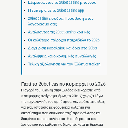
Εξερευνώντας το 20bet casino μπόνους
Η εμπειρία με το 20bet casino app
20bet casino είσοδος: Πρόσβαση στον
λογαριασμό σας
Αναλύοντας τις 20bet casino κριτικές
Οι καλύτεροι πάροχοι παιχνιδιών το 2026
Διαχείριση κεφαλαίου και όρια στο 20bet
Αναλήψεις και οικονομικές συναλλαγές
Τελική αξιολόγηση για τον Έλληνα παίκτη
Γιατί το 20bet casino κυριαρχεί το 2026
Η αγορά του iGaming στην Ελλάδα έχει κορεστεί από
πλατφόρμες-αντίγραφα, όμως το 20bet ξεχωρίζει λόγω
της τεχνολογικής του αρτιότητας. Δεν πρόκειται απλώς
για έναν ιστότοπο με φρουτάκια, αλλά για ένα
οικοσύστημα που συνδυάζει ταχύτητα εκτέλεσης και
διαφάνεια στα αποτελέσματα. Η σταθερότητα του
λογισμικού του καθιστά τις διακοπές κατά τη διάρκεια