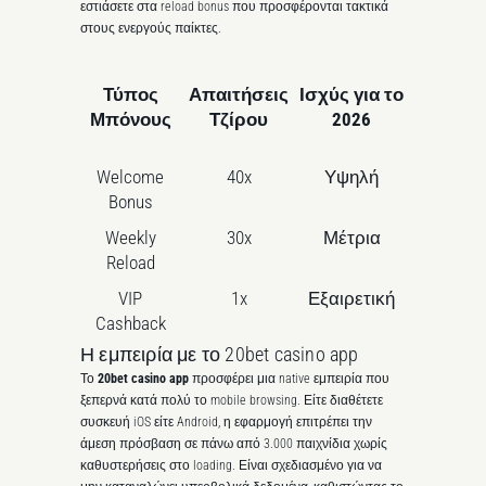
εστιάσετε στα reload bonus που προσφέρονται τακτικά
στους ενεργούς παίκτες.
Τύπος
Απαιτήσεις
Ισχύς για το
Μπόνους
Τζίρου
2026
Welcome
40x
Υψηλή
Bonus
Weekly
30x
Μέτρια
Reload
VIP
1x
Εξαιρετική
Cashback
Η εμπειρία με το 20bet casino app
Το
20bet casino app
προσφέρει μια native εμπειρία που
ξεπερνά κατά πολύ το mobile browsing. Είτε διαθέτετε
συσκευή iOS είτε Android, η εφαρμογή επιτρέπει την
άμεση πρόσβαση σε πάνω από 3.000 παιχνίδια χωρίς
καθυστερήσεις στο loading. Είναι σχεδιασμένο για να