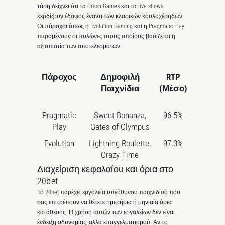
τάση δείχνει ότι τα Crash Games και τα live shows
κερδίζουν έδαφος έναντι των κλασικών κουλοχέρηδων.
Οι πάροχοι όπως η Evolution Gaming και η Pragmatic Play
παραμένουν οι πυλώνες στους οποίους βασίζεται η
αξιοπιστία των αποτελεσμάτων.
Πάροχος
Δημοφιλή
RTP
Παιχνίδια
(Μέσο)
Pragmatic
Sweet Bonanza,
96.5%
Play
Gates of Olympus
Evolution
Lightning Roulette,
97.3%
Crazy Time
Διαχείριση κεφαλαίου και όρια στο
20bet
Το 20bet παρέχει εργαλεία υπεύθυνου παιχνιδιού που
σας επιτρέπουν να θέτετε ημερήσια ή μηνιαία όρια
κατάθεσης. Η χρήση αυτών των εργαλείων δεν είναι
ένδειξη αδυναμίας, αλλά επαγγελματισμού. Αν το