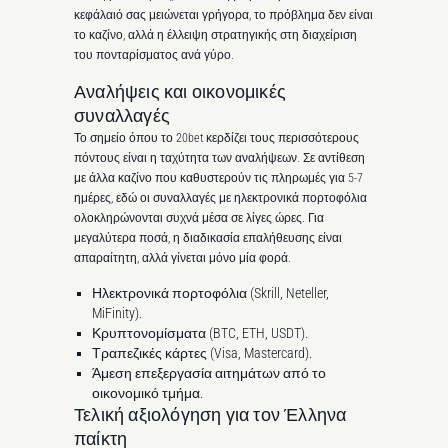
κεφάλαιό σας μειώνεται γρήγορα, το πρόβλημα δεν είναι
το καζίνο, αλλά η έλλειψη στρατηγικής στη διαχείριση
του πονταρίσματος ανά γύρο.
Αναλήψεις και οικονομικές
συναλλαγές
Το σημείο όπου το 20bet κερδίζει τους περισσότερους
πόντους είναι η ταχύτητα των αναλήψεων. Σε αντίθεση
με άλλα καζίνο που καθυστερούν τις πληρωμές για 5-7
ημέρες, εδώ οι συναλλαγές με ηλεκτρονικά πορτοφόλια
ολοκληρώνονται συχνά μέσα σε λίγες ώρες. Για
μεγαλύτερα ποσά, η διαδικασία επαλήθευσης είναι
απαραίτητη, αλλά γίνεται μόνο μία φορά.
Ηλεκτρονικά πορτοφόλια (Skrill, Neteller,
MiFinity).
Κρυπτονομίσματα (BTC, ETH, USDT).
Τραπεζικές κάρτες (Visa, Mastercard).
Άμεση επεξεργασία αιτημάτων από το
οικονομικό τμήμα.
Τελική αξιολόγηση για τον Έλληνα
παίκτη