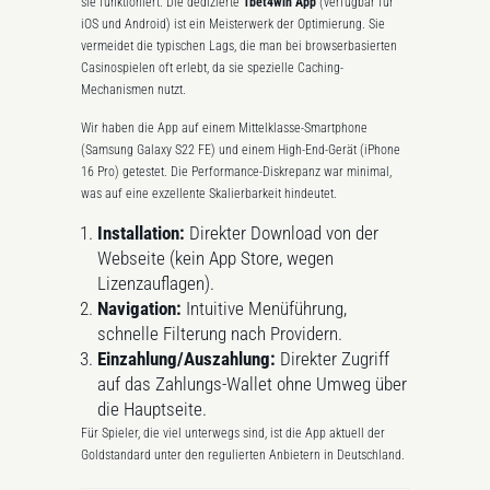
sie funktioniert. Die dedizierte
1bet4win App
(verfügbar für
iOS und Android) ist ein Meisterwerk der Optimierung. Sie
vermeidet die typischen Lags, die man bei browserbasierten
Casinospielen oft erlebt, da sie spezielle Caching-
Mechanismen nutzt.
Wir haben die App auf einem Mittelklasse-Smartphone
(Samsung Galaxy S22 FE) und einem High-End-Gerät (iPhone
16 Pro) getestet. Die Performance-Diskrepanz war minimal,
was auf eine exzellente Skalierbarkeit hindeutet.
Installation:
Direkter Download von der
Webseite (kein App Store, wegen
Lizenzauflagen).
Navigation:
Intuitive Menüführung,
schnelle Filterung nach Providern.
Einzahlung/Auszahlung:
Direkter Zugriff
auf das Zahlungs-Wallet ohne Umweg über
die Hauptseite.
Für Spieler, die viel unterwegs sind, ist die App aktuell der
Goldstandard unter den regulierten Anbietern in Deutschland.