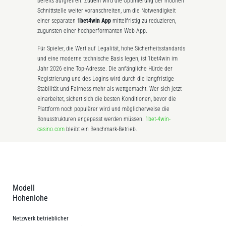
bereits aufgreifen. Zudem wird die Optimierung der mobilen
Schnittstelle weiter voranschreiten, um die Notwendigkeit
einer separaten
1bet4win App
mittelfristig zu reduzieren,
zugunsten einer hochperformanten Web-App.
Für Spieler, die Wert auf Legalität, hohe Sicherheitsstandards
und eine moderne technische Basis legen, ist 1bet4win im
Jahr 2026 eine Top-Adresse. Die anfängliche Hürde der
Registrierung und des Logins wird durch die langfristige
Stabilität und Fairness mehr als wettgemacht. Wer sich jetzt
einarbeitet, sichert sich die besten Konditionen, bevor die
Plattform noch populärer wird und möglicherweise die
Bonusstrukturen angepasst werden müssen.
1bet-4win-
casino.com
bleibt ein Benchmark-Betrieb.
Modell
Hohenlohe
Netzwerk betrieblicher