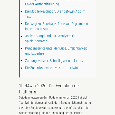
Faktor-Authentifizierung
Die Mobile Revolution: Die 1bet4win App im
Test
Der Weg zur Spielbank: 1bet4win Registrieren
in der neuen Ära
Jackpot-Jagd und RTP-Analyse: Die
Spielautomaten
Kundenservice unter der Lupe: Erreichbarkeit
und Expertise
Zahlungsverkehr: Schnelligkeit und Limits
Die Zukunftsperspektive von 1bet4win
1bet4win 2026: Die Evolution der
Plattform
Seit dem letzten großen Update im Herbst 2025 hat sich
1bet4win fundamental verändert. Es geht nicht mehr nur um
die reine Spielauswahl, sondern um die Infrastruktur, die
Spielererfahrung und die Einhaltung der deutschen