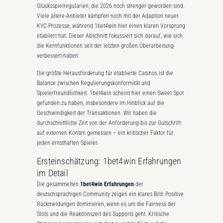
Glücksspielregularien, die 2026 noch strenger geworden sind.
Viele ältere Anbieter kämpfen noch mit der Adaption neuer
KYC-Prozesse, während 1bet4win hier einen klaren Vorsprung
etabliert hat. Dieser Abschnitt fokussiert sich darauf, wie sich
die Kernfunktionen seit der letzten großen Überarbeitung
verbessert haben.
Die größte Herausforderung für etablierte Casinos ist die
Balance zwischen Regulierungskonformität und
Spielerfreundlichkeit. 1bet4win scheint hier einen Sweet Spot
gefunden zu haben, insbesondere im Hinblick auf die
Geschwindigkeit der Transaktionen. Wir haben die
durchschnittliche Zeit von der Anforderung bis zur Gutschrift
auf externen Konten gemessen – ein kritischer Faktor für
jeden ernsthaften Spieler.
Ersteinschätzung: 1bet4win Erfahrungen
im Detail
Die gesammelten
1bet4win Erfahrungen
der
deutschsprachigen Community zeigen ein klares Bild: Positive
Rückmeldungen dominieren, wenn es um die Fairness der
Slots und die Reaktionszeit des Supports geht. Kritische