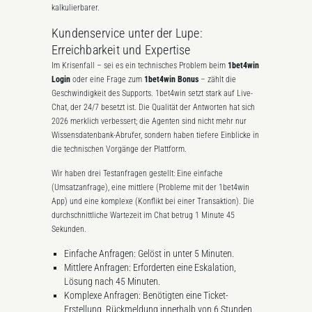
kalkulierbarer.
Kundenservice unter der Lupe:
Erreichbarkeit und Expertise
Im Krisenfall – sei es ein technisches Problem beim
1bet4win
Login
oder eine Frage zum
1bet4win Bonus
– zählt die
Geschwindigkeit des Supports. 1bet4win setzt stark auf Live-
Chat, der 24/7 besetzt ist. Die Qualität der Antworten hat sich
2026 merklich verbessert; die Agenten sind nicht mehr nur
Wissensdatenbank-Abrufer, sondern haben tiefere Einblicke in
die technischen Vorgänge der Plattform.
Wir haben drei Testanfragen gestellt: Eine einfache
(Umsatzanfrage), eine mittlere (Probleme mit der 1bet4win
App) und eine komplexe (Konflikt bei einer Transaktion). Die
durchschnittliche Wartezeit im Chat betrug 1 Minute 45
Sekunden.
Einfache Anfragen: Gelöst in unter 5 Minuten.
Mittlere Anfragen: Erforderten eine Eskalation,
Lösung nach 45 Minuten.
Komplexe Anfragen: Benötigten eine Ticket-
Erstellung, Rückmeldung innerhalb von 6 Stunden.