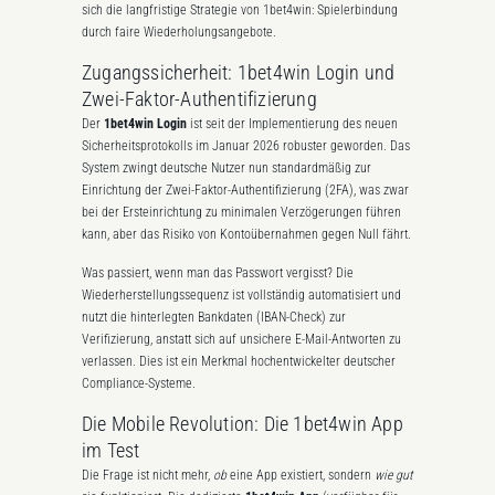
sich die langfristige Strategie von 1bet4win: Spielerbindung
durch faire Wiederholungsangebote.
Zugangssicherheit: 1bet4win Login und
Zwei-Faktor-Authentifizierung
Der
1bet4win Login
ist seit der Implementierung des neuen
Sicherheitsprotokolls im Januar 2026 robuster geworden. Das
System zwingt deutsche Nutzer nun standardmäßig zur
Einrichtung der Zwei-Faktor-Authentifizierung (2FA), was zwar
bei der Ersteinrichtung zu minimalen Verzögerungen führen
kann, aber das Risiko von Kontoübernahmen gegen Null fährt.
Was passiert, wenn man das Passwort vergisst? Die
Wiederherstellungssequenz ist vollständig automatisiert und
nutzt die hinterlegten Bankdaten (IBAN-Check) zur
Verifizierung, anstatt sich auf unsichere E-Mail-Antworten zu
verlassen. Dies ist ein Merkmal hochentwickelter deutscher
Compliance-Systeme.
Die Mobile Revolution: Die 1bet4win App
im Test
Die Frage ist nicht mehr,
ob
eine App existiert, sondern
wie gut