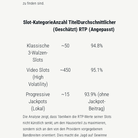
zu finden sind.
Slot-Kategorie
Anzahl Titel
Durchschnittlicher
(Geschätzt)
RTP (Angepasst)
Klassische
~50
94.8%
3-Walzen-
Slots
Video Slots
~450
95.1%
(High
Volatility)
Progressive
~15
93.9% (ohne
Jackpots
Jackpot-
(Lokal)
Beitrag)
Die Analyse zeigt, dass 1bet4win die RTP-Werte seiner Slots
nicht künstlich senkt, um den Hausvorteil zu maximieren,
sondern sich an den von den Providern vorgegebenen
Bandbreiten orientiert. Dies macht die Jagd auf Gewinne